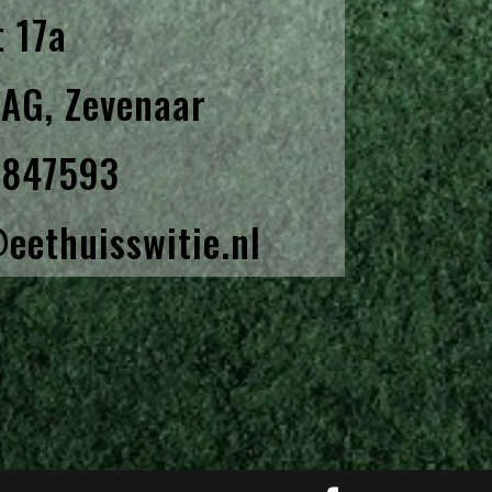
 17a
AG, Zevenaar
-847593
eethuisswitie.nl