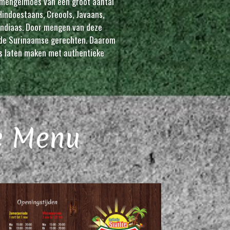
 mengelmoes van een groot aantal
Hindoestaans, Creools, Javaans,
 Indiaas. Door mengen van deze
de Surinaamse gerechten. Daarom
is laten maken met authentieke
e Menu