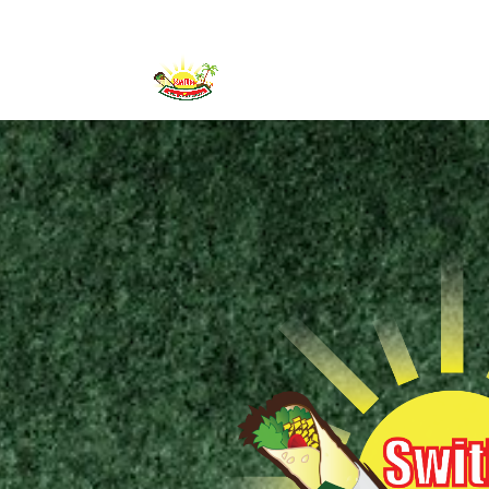
0316 - 847593
info@eethuisswitie.nl