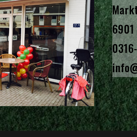
Markt
6901 
0316
info@