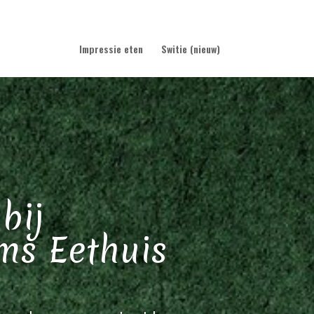
0 items
Impressie eten
Switie (nieuw)
bij
ms Eethuis