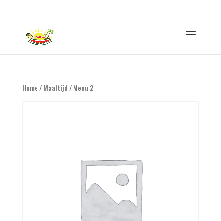
0316 - 847593
info@eethuisswitie.nl
Home
/
Maaltijd
/ Menu 2