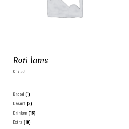
Roti lams
€
17,50
1
Brood
1
product
3
Desert
3
products
16
Drinken
16
products
10
Extra
10
products